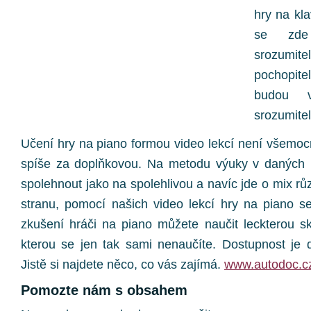
hry na kla
se zde 
srozu
pochopit
budou 
srozumite
Učení hry na piano formou video lekcí není všemocn
spíše za doplňkovou. Na metodu výuky v daných 
spolehnout jako na spolehlivou a navíc jde o mix r
stranu, pomocí našich video lekcí hry na piano se
zkušení hráči na piano můžete naučit leckterou skl
kterou se jen tak sami nenaučíte. Dostupnost je d
Jistě si najdete něco, co vás zajímá.
www.autodoc.c
Pomozte nám s obsahem