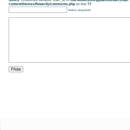
Notice
: Undefined variable: user_ID in
/var/www/hosting/pianoskola.cz/wp-
content/themes/flowerily/comments.php
on line
77
Jméno (required)