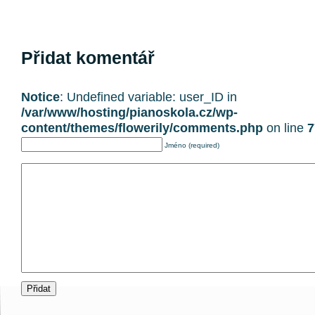
Přidat komentář
Notice
: Undefined variable: user_ID in
/var/www/hosting/pianoskola.cz/wp-
content/themes/flowerily/comments.php
on line
7
Jméno (required)