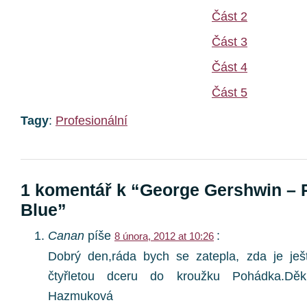
Část 2
Část 3
Část 4
Část 5
Tagy
:
Profesionální
1 komentář k “George Gershwin – 
Blue”
Canan
píše
:
8 února, 2012 at 10:26
Dobrý den,ráda bych se zatepla, zda je ješt
čtyřletou dceru do kroužku Pohádka.Dě
Hazmuková