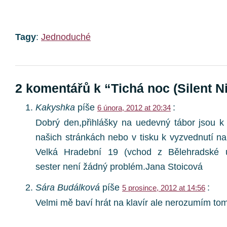
Tagy
:
Jednoduché
2 komentářů k “Tichá noc (Silent N
Kakyshka
píše
:
6 února, 2012 at 20:34
Dobrý den,přihlášky na uedevný tábor jsou k 
našich stránkách nebo v tisku k vyzvednutí na
Velká Hradební 19 (vchod z Bělehradské ul
sester není žádný problém.Jana Stoicová
Sára Budálková
píše
:
5 prosince, 2012 at 14:56
Velmi mě baví hrát na klavír ale nerozumím to