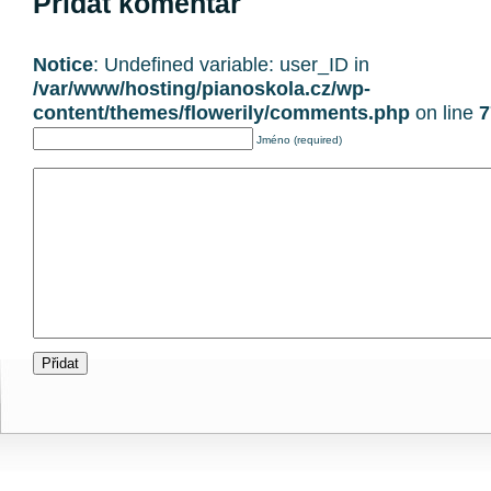
Přidat komentář
Notice
: Undefined variable: user_ID in
/var/www/hosting/pianoskola.cz/wp-
content/themes/flowerily/comments.php
on line
7
Jméno (required)