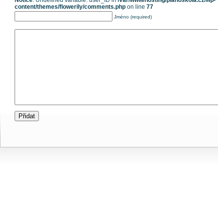
Notice
: Undefined variable: user_ID in
/var/www/hosting/pianoskola.cz/wp-
content/themes/flowerily/comments.php
on line
77
Jméno (required)